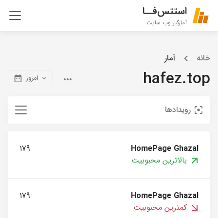
استتس‌فــا
آمارگیر وب سایت
خانه
آمار
hafez.top
امروز
رویدادها
179
HomePage Ghazal
بالاترین محبوبیت
179
HomePage Ghazal
کمترین محبوبیت