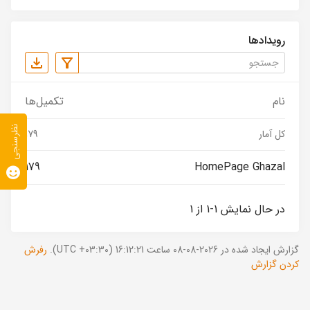
رویدادها
نام
تکمیل‌ها
نظرسنجی
کل آمار
179
179
HomePage Ghazal
در حال نمایش 1-1 از 1
گزارش ایجاد شده در 2026-08-08 ساعت 16:12:21 (UTC +03:30).
رفرش
کردن گزارش