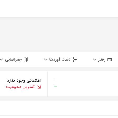
رفتار
دست آوردها
جغرافیایی
—
اطلاعاتی وجود ندارد
—
کمترین محبوبیت