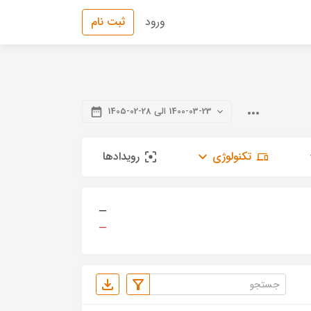
ورود
ثبت نام
1400-03-23 الی 28-02-1405
تکنولوژی
رویدادها
—
—