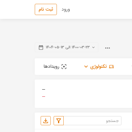
ورود
ثبت نام
1400-03-23 الی 13-05-1404
تکنولوژی
رویدادها
—
—