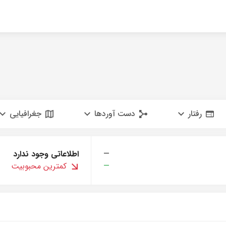
رفتار
دست آوردها
جغرافیایی
—
اطلاعاتی وجود ندارد
—
کمترین محبوبیت