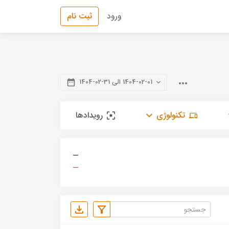
ورود
ثبت نام
1404-02-01 الی 31-02-1404
تکنولوژی
رویدادها
—
—