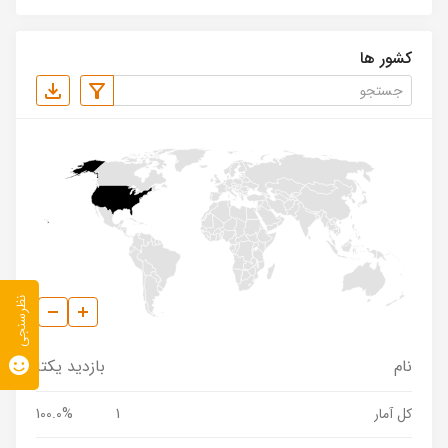
کشور ها
نظرسنجی
نام
بازدید یکتا
کل آمار
1
100.0%