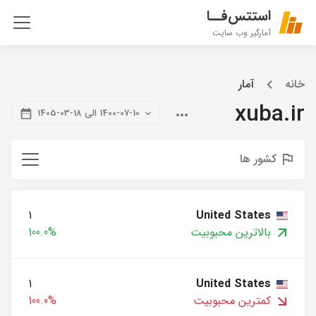
استتس‌فــا
آمارگیر وب سایت
خانه
آمار
xuba.ir
1400-07-10 الی 18-03-1405
کشور ها
1
United States
بالاترین محبوبیت
100.0%
1
United States
کمترین محبوبیت
100.0%