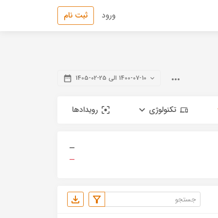
ورود
ثبت نام
1400-07-10 الی 25-02-1405
تکنولوژی
رویدادها
—
—