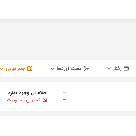
رفتار
دست آوردها
جغرافیایی
—
اطلاعاتی وجود ندارد
—
کمترین محبوبیت