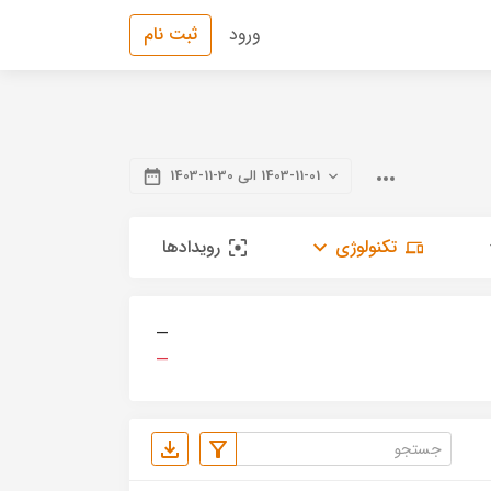
ورود
ثبت نام
1403-11-01 الی 30-11-1403
تکنولوژی
رویدادها
—
—