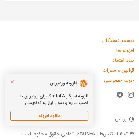
توسعه دهندگان
افزونه ها
نماد اعتماد
قوانین و مقررات
حریم خصوصی
×
افزونه وردپرس
افزونه آمارگیر StatsFA برای وردپرس با
Telegram
Instagram
نصب سریع و بدون نیاز به کدنویسی.
دانلود افزونه
روشن
© 1405 استتس‌فا | StatsFA. تمامی حقوق محفوظ است.