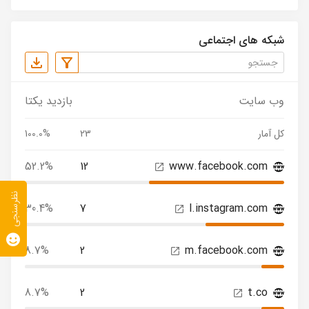
شبکه های اجتماعی
وب سایت
بازدید یکتا
کل آمار
23
100.0%
52.2%
12
www.facebook.com
نظرسنجی
30.4%
7
l.instagram.com
8.7%
2
m.facebook.com
8.7%
2
t.co