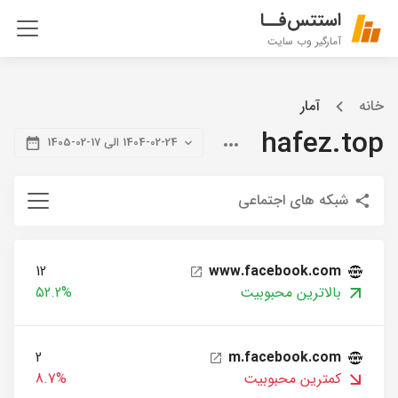
استتس‌فــا
آمارگیر وب سایت
خانه
آمار
hafez.top
1404-02-24 الی 17-02-1405
شبکه های اجتماعی
12
www.facebook.com
بالاترین محبوبیت
52.2%
2
m.facebook.com
کمترین محبوبیت
8.7%