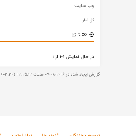
وب سایت
کل آمار
t.co
در حال نمایش 1-1 از 1
گزارش ایجاد شده در 2026-08-07 ساعت 23:25:13 (UTC +03:30).
توسعه دهندگان
افزونه ها
نماد اعتماد
ق