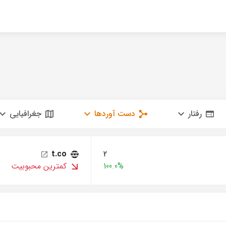
رفتار
دست آوردها
جغرافیایی
t.co
2
100.0%
کمترین محبوبیت