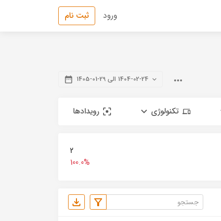
ورود
ثبت نام
1404-02-24 الی 29-01-1405
تکنولوژی
رویدادها
2
100.0%