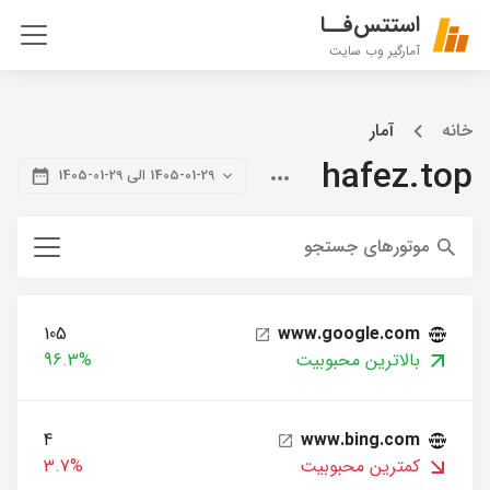
استتس‌فــا
آمارگیر وب سایت
خانه
آمار
hafez.top
1405-01-29 الی 29-01-1405
موتورهای جستجو
105
www.google.com
بالاترین محبوبیت
96.3%
4
www.bing.com
کمترین محبوبیت
3.7%