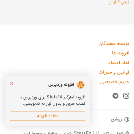
کردن گزارش
توسعه دهندگان
افزونه ها
نماد اعتماد
قوانین و مقررات
حریم خصوصی
×
افزونه وردپرس
افزونه آمارگیر StatsFA برای وردپرس با
Telegram
Instagram
نصب سریع و بدون نیاز به کدنویسی.
دانلود افزونه
روشن
© 1405 استتس‌فا | StatsFA. تمامی حقوق محفوظ است.