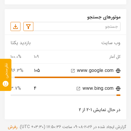
موتورهای جستجو
وب سایت
بازدید یکتا
کل آمار
109
100.0%
نظرسنجی
96.3%
105
www.google.com
3.7%
4
www.bing.com
در حال نمایش 1-2 از 2
گزارش ایجاد شده در 2026-08-09 ساعت 17:50:36 (UTC +03:30).
رفرش