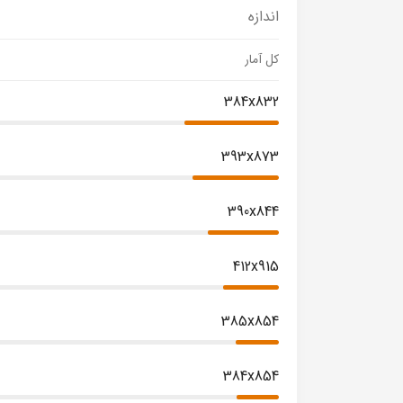
اندازه
کل آمار
384x832
393x873
390x844
412x915
385x854
384x854