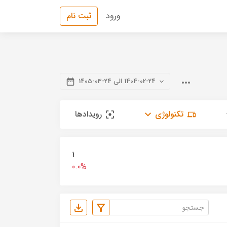
ورود
ثبت نام
1404-02-24 الی 24-03-1405
تکنولوژی
رویدادها
1
0.0%