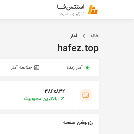
استتس‌فــا
آمارگیر وب سایت
خانه
آمار
hafez.top
آمار زنده
خلاصه آمار
384x832
بالاترین محبوبیت
رزولوشن صفحه