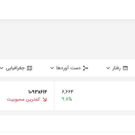
رفتار
دست آوردها
جغرافیایی
1093x614
6,664
9.8%
کمترین محبوبیت