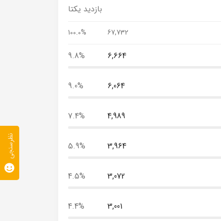
بازدید یکتا
100.0%
67,732
9.8%
6,664
9.0%
6,064
7.4%
4,989
نظرسنجی
5.9%
3,964
4.5%
3,072
4.4%
3,001