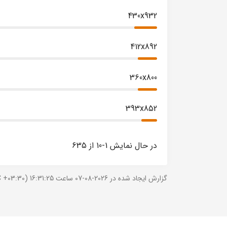
430x932
412x892
360x800
393x852
در حال نمایش 1-10 از 635
گزارش ایجاد شده در 2026-08-07 ساعت 16:31:25 (UTC +03:30).