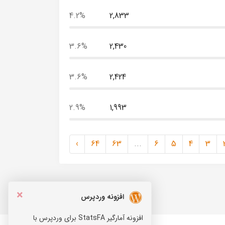
4.2%
2,833
3.6%
2,430
3.6%
2,424
2.9%
1,993
›
64
63
...
6
5
4
3
×
افزونه وردپرس
افزونه آمارگیر StatsFA برای وردپرس با