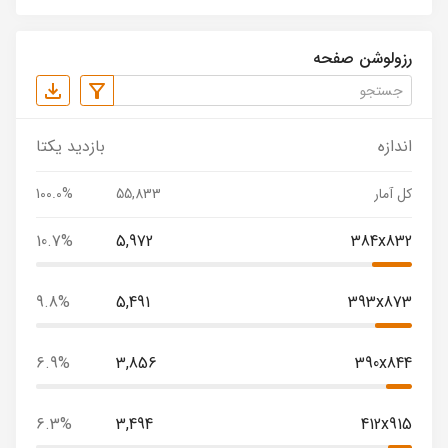
رزولوشن صفحه
اندازه
بازدید یکتا
کل آمار
55,833
100.0%
10.7%
5,972
384x832
9.8%
5,491
393x873
6.9%
3,856
390x844
6.3%
3,494
412x915