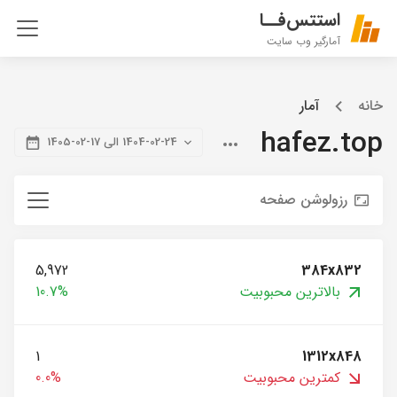
استتس‌فــا
آمارگیر وب سایت
خانه
آمار
hafez.top
1404-02-24 الی 17-02-1405
رزولوشن صفحه
5,972
384x832
بالاترین محبوبیت
10.7%
1
1312x848
کمترین محبوبیت
0.0%