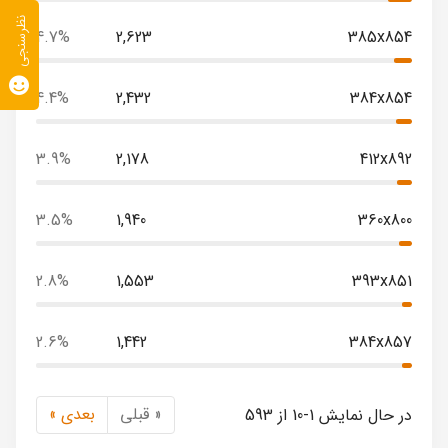
نظرسنجی
4.7%
2,623
385x854
4.4%
2,432
384x854
3.9%
2,178
412x892
3.5%
1,940
360x800
2.8%
1,553
393x851
2.6%
1,442
384x857
« قبلی
بعدی »
در حال نمایش 1-10 از 593