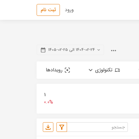
ورود
ثبت نام
1404-02-24 الی 25-02-1405
تکنولوژی
رویدادها
1
0.0%