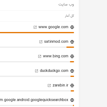
وب سایت
کل آمار
www.google.com
satinmod.com
www.bing.com
duckduckgo.com
zarebin.ir
m.google.android.googlequicksearchbox