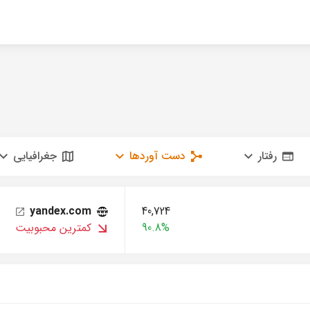
رفتار
دست آوردها
جغرافیایی
yandex.com
40,724
90.8%
کمترین محبوبیت