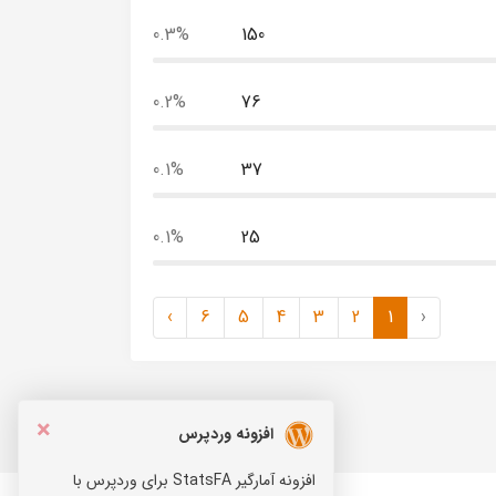
0.3%
150
0.2%
76
0.1%
37
0.1%
25
›
6
5
4
3
2
1
‹
×
افزونه وردپرس
افزونه آمارگیر StatsFA برای وردپرس با