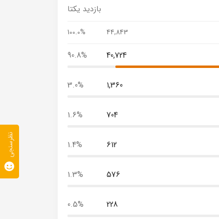
بازدید یکتا
100.0%
44,843
90.8%
40,724
3.0%
1,360
1.6%
704
نظرسنجی
1.4%
612
1.3%
576
0.5%
228