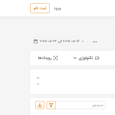
ورود
ثبت نام
2025-05-14 الی 23-05-2025
تکنولوژی
رویدادها
—
—