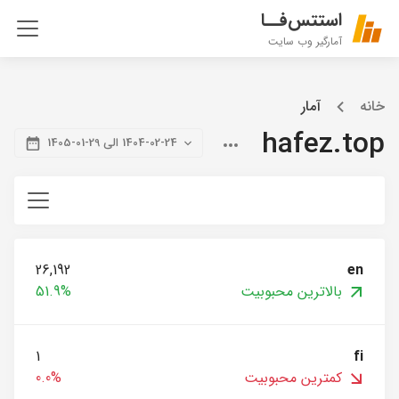
استتس‌فــا
آمارگیر وب سایت
خانه
آمار
hafez.top
1404-02-24 الی 29-01-1405
26,192
en
بالاترین محبوبیت
51.9%
1
fi
کمترین محبوبیت
0.0%