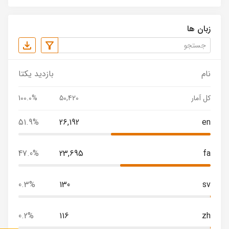
زبان ها
نام
بازدید یکتا
کل آمار
50,420
100.0%
51.9%
26,192
en
47.0%
23,695
fa
0.3%
130
sv
0.2%
116
zh