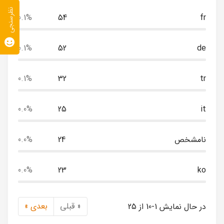
نظرسنجی
0.1%
54
fr
0.1%
52
de
0.1%
32
tr
0.0%
25
it
نامشخص
24
0.0%
0.0%
23
ko
« قبلی
بعدی »
در حال نمایش 1-10 از 25