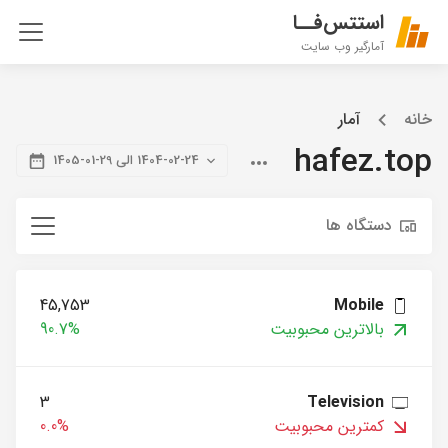
استتس‌فــا
آمارگیر وب سایت
خانه
آمار
hafez.top
1404-02-24 الی 29-01-1405
دستگاه ها
45,753
Mobile
بالاترین محبوبیت
90.7%
3
Television
کمترین محبوبیت
0.0%