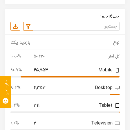
دستگاه ها
نوع
بازدید یکتا
کل آمار
50,420
100.0%
90.7%
45,753
Mobile
نظرسنجی
8.6%
4,353
Desktop
0.6%
311
Tablet
0.0%
3
Television