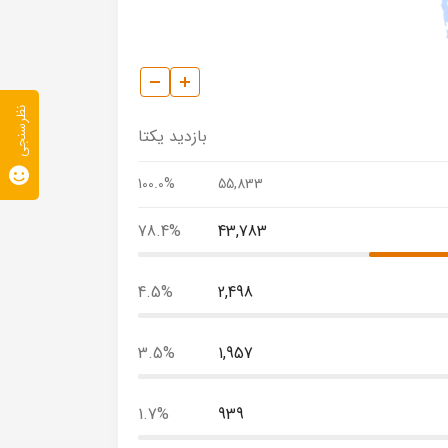
نظرسنجی
بازدید یکتا
100.0%
55,833
78.4%
43,783
4.5%
2,498
3.5%
1,957
1.7%
939