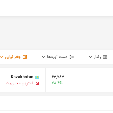
رفتار
دست آوردها
جغرافیایی
Kazakhstan
43,783
78.4%
کمترین محبوبیت