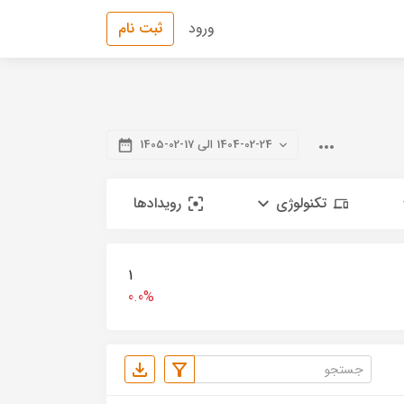
ورود
ثبت نام
1404-02-24 الی 17-02-1405
تکنولوژی
رویدادها
1
0.0%