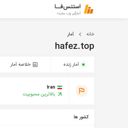
استتس‌فــا
آمارگیر وب سایت
خانه
آمار
hafez.top
آمار زنده
خلاصه آمار
Iran
بالاترین محبوبیت
کشور ها