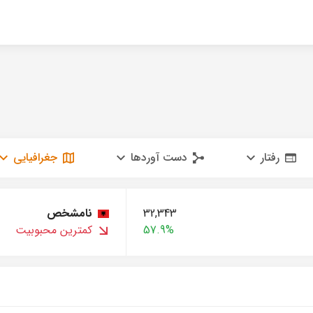
رفتار
دست آوردها
جغرافیایی
32,343
نامشخص
57.9%
کمترین محبوبیت