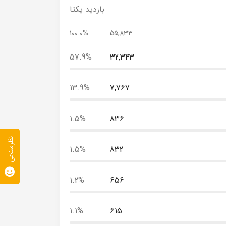
بازدید یکتا
100.0%
55,833
57.9%
32,343
13.9%
7,767
1.5%
836
نظرسنجی
1.5%
832
1.2%
656
1.1%
615