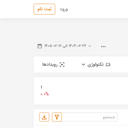
ورود
ثبت نام
1404-02-24 الی 17-02-1405
تکنولوژی
رویدادها
1
0.0%