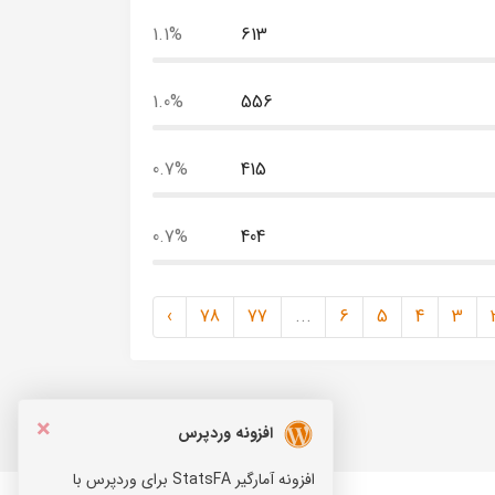
1.1%
613
1.0%
556
0.7%
415
0.7%
404
›
78
77
...
6
5
4
3
×
افزونه وردپرس
افزونه آمارگیر StatsFA برای وردپرس با