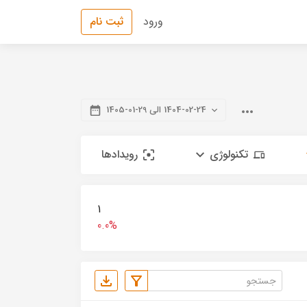
ورود
ثبت نام
1404-02-24 الی 29-01-1405
تکنولوژی
رویدادها
1
0.0%