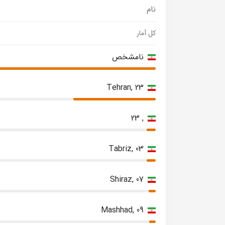
نام
کل آمار
نامشخص
Tehran, 23
, 23
Tabriz, 03
Shiraz, 07
Mashhad, 09