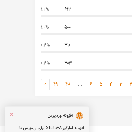
1.2%
613
1.0%
500
0.6%
310
0.6%
303
›
49
48
...
6
5
4
3
2
×
افزونه وردپرس
افزونه آمارگیر StatsFA برای وردپرس با