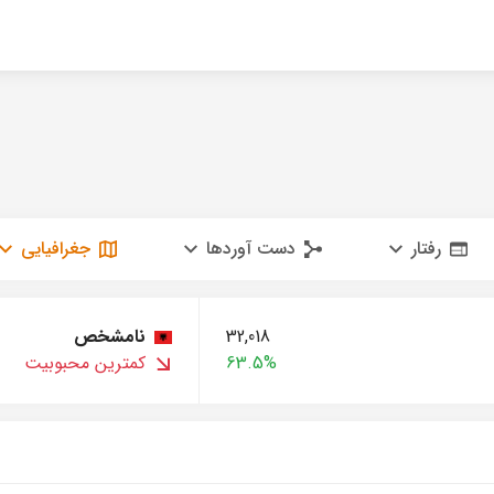
رفتار
دست آوردها
جغرافیایی
32,018
نامشخص
63.5%
کمترین محبوبیت