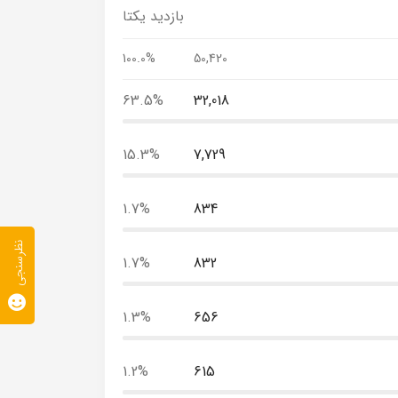
بازدید یکتا
100.0%
50,420
63.5%
32,018
15.3%
7,729
1.7%
834
نظرسنجی
1.7%
832
1.3%
656
1.2%
615