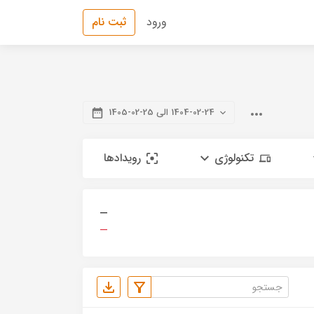
ورود
ثبت نام
1404-02-24 الی 25-02-1405
تکنولوژی
رویدادها
—
—