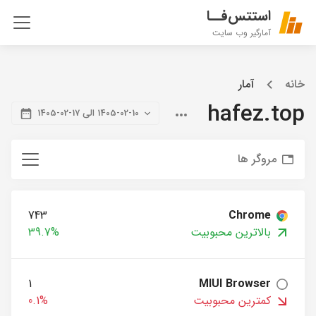
استتس‌فــا
آمارگیر وب سایت
خانه
آمار
hafez.top
1405-02-10 الی 17-02-1405
مروگر ها
743
Chrome
بالاترین محبوبیت
39.7%
1
MIUI Browser
کمترین محبوبیت
0.1%