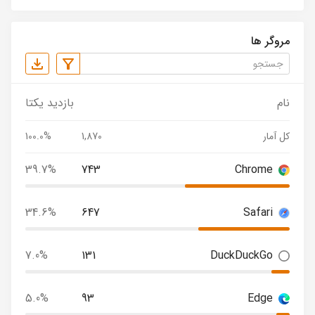
مروگر ها
نام
بازدید یکتا
کل آمار
1,870
100.0%
39.7%
743
Chrome
34.6%
647
Safari
7.0%
131
DuckDuckGo
5.0%
93
Edge