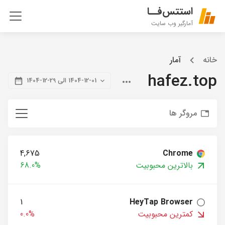
استتس‌فــا
آمارگیر وب سایت
خانه
آمار
hafez.top
1404-12-01 الی 29-12-1404
مروگر ها
4,675
Chrome
بالاترین محبوبیت
68.0%
1
HeyTap Browser
کمترین محبوبیت
0.0%