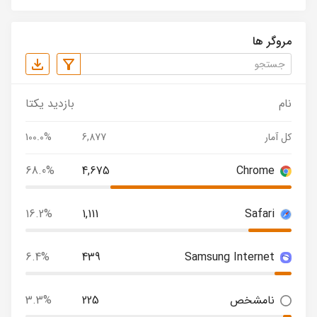
مروگر ها
نام
بازدید یکتا
کل آمار
6,877
100.0%
68.0%
4,675
Chrome
16.2%
1,111
Safari
6.4%
439
Samsung Internet
نامشخص
225
3.3%