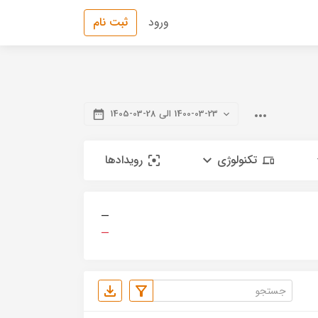
ورود
ثبت نام
1400-03-23 الی 28-03-1405
تکنولوژی
رویدادها
—
—