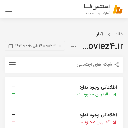
استتس‌فــا
آمارگیر وب سایت
خانه
آمار
citymoviez4.ir
1400-03-23 الی 19-09-1403
شبکه های اجتماعی
اطلاعاتی وجود ندارد
—
بالاترین محبوبیت
—
اطلاعاتی وجود ندارد
—
کمترین محبوبیت
—