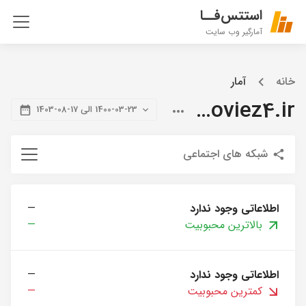
استتس‌فــا
آمارگیر وب سایت
خانه
آمار
citymoviez4.ir
1400-03-23 الی 17-08-1403
شبکه های اجتماعی
اطلاعاتی وجود ندارد
—
بالاترین محبوبیت
—
اطلاعاتی وجود ندارد
—
کمترین محبوبیت
—