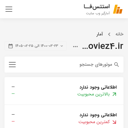
استتس‌فــا
آمارگیر وب سایت
خانه
آمار
citymoviez4.ir
1400-03-23 الی 25-02-1405
موتورهای جستجو
اطلاعاتی وجود ندارد
—
بالاترین محبوبیت
—
اطلاعاتی وجود ندارد
—
کمترین محبوبیت
—