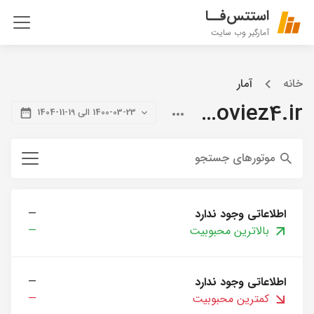
استتس‌فــا
آمارگیر وب سایت
خانه
آمار
citymoviez4.ir
1400-03-23 الی 19-11-1404
موتورهای جستجو
اطلاعاتی وجود ندارد
—
بالاترین محبوبیت
—
اطلاعاتی وجود ندارد
—
کمترین محبوبیت
—