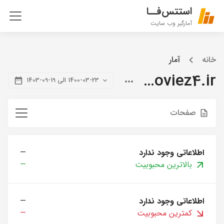
استتس‌فــا
آمارگیر وب سایت
خانه
آمار
citymoviez4.ir
1400-03-23 الی 19-09-1403
صفحات
اطلاعاتی وجود ندارد
—
بالاترین محبوبیت
—
اطلاعاتی وجود ندارد
—
کمترین محبوبیت
—