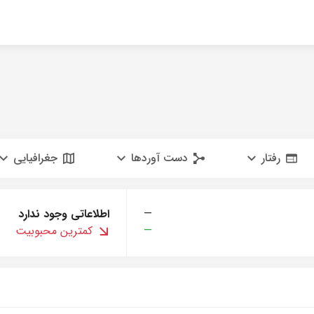
رفتار
دست آوردها
جغرافیایی
—
اطلاعاتی وجود ندارد
—
کمترین محبوبیت