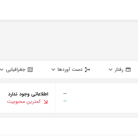
رفتار
دست آوردها
جغرافیایی
—
اطلاعاتی وجود ندارد
—
کمترین محبوبیت