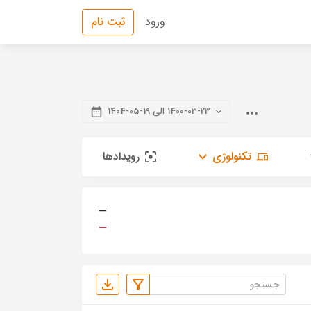
ورود
ثبت نام
1400-03-23 الی 19-05-1404
تکنولوژی
رویدادها
—
—