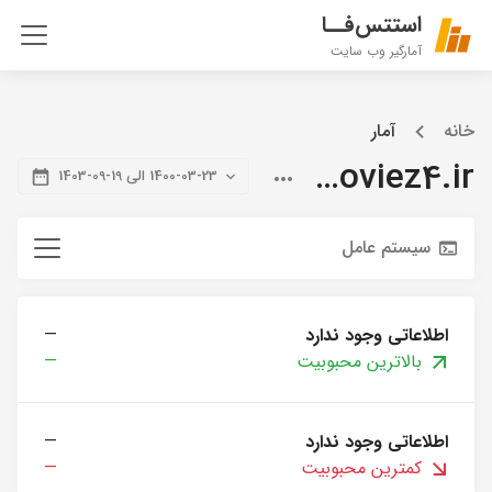
استتس‌فــا
آمارگیر وب سایت
خانه
آمار
citymoviez4.ir
1400-03-23 الی 19-09-1403
سیستم عامل
اطلاعاتی وجود ندارد
—
بالاترین محبوبیت
—
اطلاعاتی وجود ندارد
—
کمترین محبوبیت
—