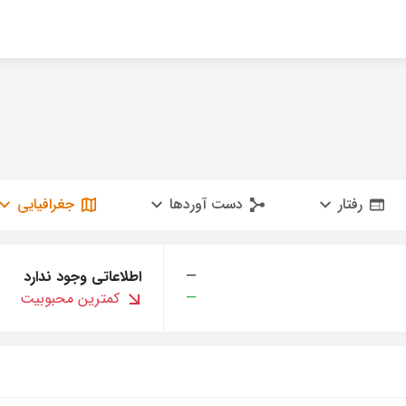
رفتار
دست آوردها
جغرافیایی
—
اطلاعاتی وجود ندارد
—
کمترین محبوبیت