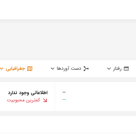
رفتار
دست آوردها
جغرافیایی
—
اطلاعاتی وجود ندارد
—
کمترین محبوبیت