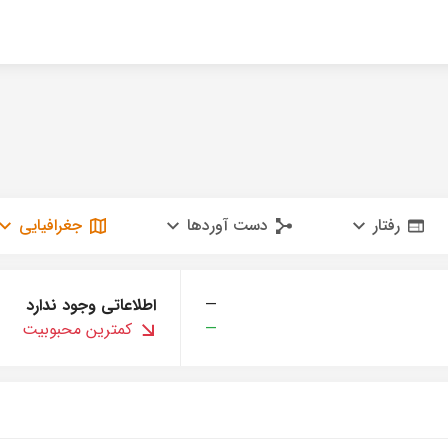
رفتار
دست آوردها
جغرافیایی
—
اطلاعاتی وجود ندارد
—
کمترین محبوبیت