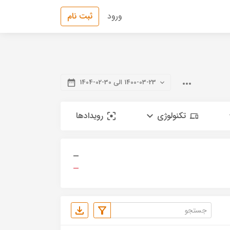
ورود
ثبت نام
1400-03-23 الی 30-02-1404
تکنولوژی
رویدادها
—
—