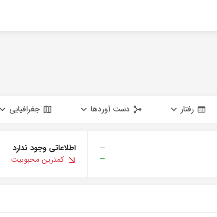
رفتار
دست آوردها
جغرافیایی
—
اطلاعاتی وجود ندارد
—
کمترین محبوبیت