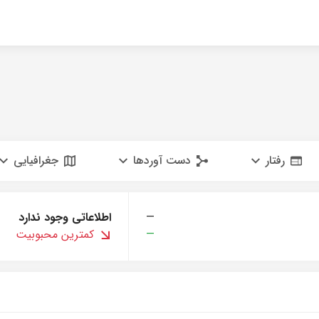
رفتار
دست آوردها
جغرافیایی
—
اطلاعاتی وجود ندارد
—
کمترین محبوبیت