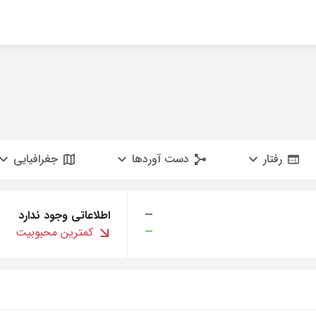
رفتار
دست آوردها
جغرافیایی
—
اطلاعاتی وجود ندارد
—
کمترین محبوبیت