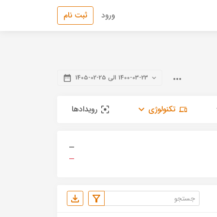
ورود
ثبت نام
1400-03-23 الی 25-02-1405
تکنولوژی
رویدادها
—
—