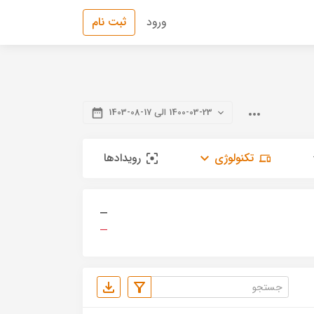
ورود
ثبت نام
1400-03-23 الی 17-08-1403
تکنولوژی
رویدادها
—
—