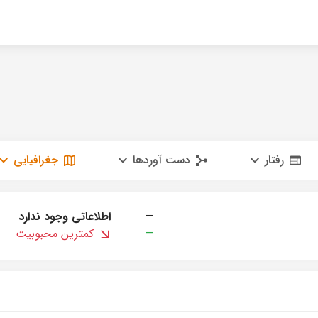
رفتار
دست آوردها
جغرافیایی
—
اطلاعاتی وجود ندارد
—
کمترین محبوبیت