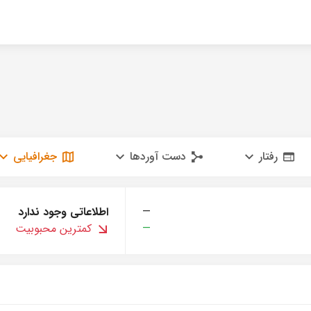
رفتار
دست آوردها
جغرافیایی
—
اطلاعاتی وجود ندارد
—
کمترین محبوبیت