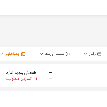
رفتار
دست آوردها
جغرافیایی
—
اطلاعاتی وجود ندارد
—
کمترین محبوبیت