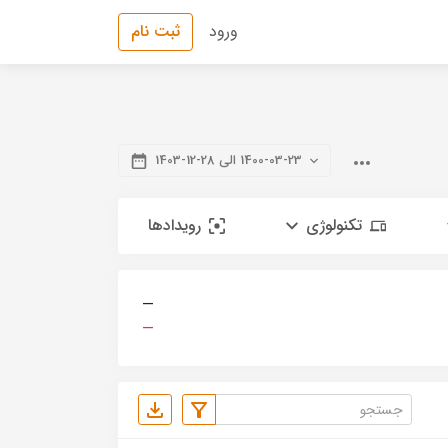
ورود
ثبت نام
1400-03-23 الی 28-12-1403
تکنولوژی
رویدادها
—
—