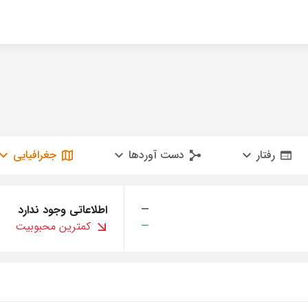
رفتار
دست آوردها
جغرافیایی
—
اطلاعاتی وجود ندارد
—
کمترین محبوبیت