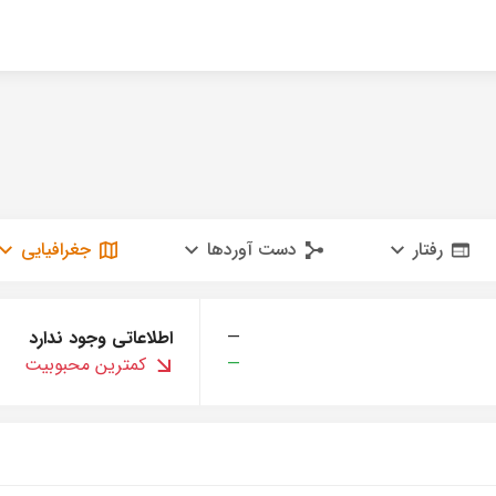
رفتار
دست آوردها
جغرافیایی
—
اطلاعاتی وجود ندارد
—
کمترین محبوبیت