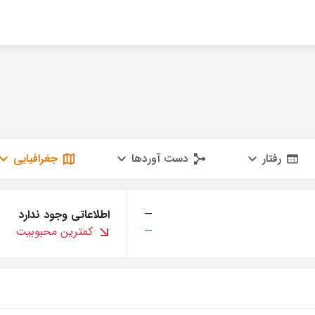
رفتار
دست آوردها
جغرافیایی
—
اطلاعاتی وجود ندارد
—
کمترین محبوبیت