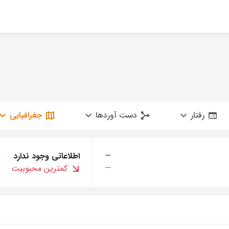
رفتار
دست آوردها
جغرافیایی
—
اطلاعاتی وجود ندارد
—
کمترین محبوبیت